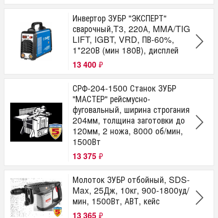
Инвертор ЗУБР "ЭКСПЕРТ"
сварочный,T3, 220А, MMA/TIG
LIFT, IGBT, VRD, ПВ-60%,
1*220В (мин 180В), дисплей
13 400
₽
СРФ-204-1500 Станок ЗУБР
"МАСТЕР" рейсмусно-
фуговальный, ширина строгания
204мм, толщина заготовки до
120мм, 2 ножа, 8000 об/мин,
1500Вт
13 375
₽
Молоток ЗУБР отбойный, SDS-
Max, 25Дж, 10кг, 900-1800уд/
мин, 1500Вт, АВТ, кейс
13 365
₽