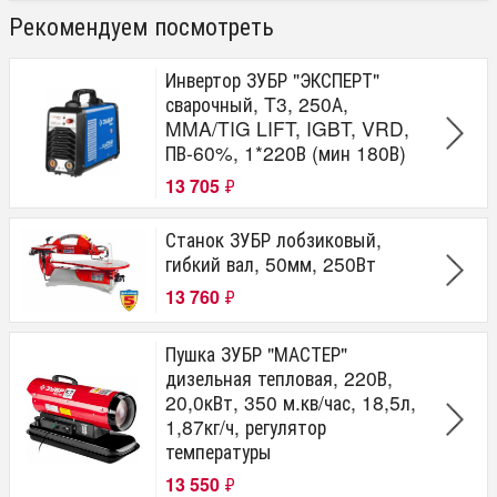
Рекомендуем посмотреть
Инвертор ЗУБР "ЭКСПЕРТ"
сварочный, T3, 250А,
MMA/TIG LIFT, IGBT, VRD,
ПВ-60%, 1*220В (мин 180В)
13 705
₽
Станок ЗУБР лобзиковый,
гибкий вал, 50мм, 250Вт
13 760
₽
Пушка ЗУБР "МАСТЕР"
дизельная тепловая, 220В,
20,0кВт, 350 м.кв/час, 18,5л,
1,87кг/ч, регулятор
температуры
13 550
₽