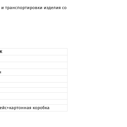
я и транспортировки изделия со
К
н
ейс+картонная коробка