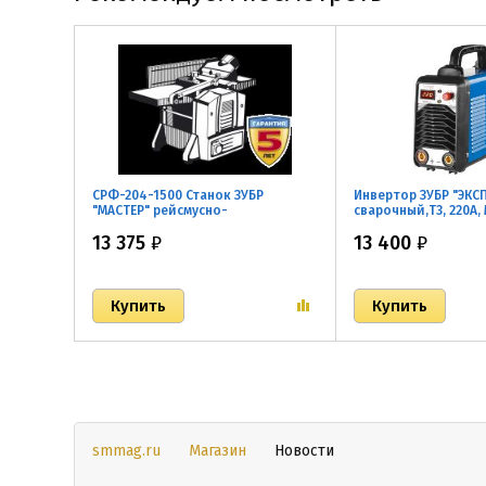
СРФ-204-1500 Станок ЗУБР
Инвертор ЗУБР "ЭКС
"МАСТЕР" рейсмусно-
сварочный,T3, 220А, 
фуговальный, ширина строгания
IGBT, VRD, ПВ-60%, 1
13 375
₽
13 400
₽
204мм, толщина заготовки до
180В), дисплей
120мм, 2 ножа, 8000 об/мин,
1500Вт
smmag.ru
Магазин
Новости