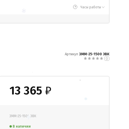
Часы работы
Артикул
ЗММ-25-1500 ЭВК
0
13 365
₽
ЗММ-25-1500 ЭВК
В наличии