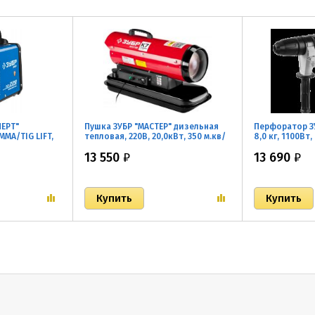
ПЕРТ"
Пушка ЗУБР "МАСТЕР" дизельная
Перфоратор ЗУ
MMA/TIG LIFT,
тепловая, 220В, 20,0кВт, 350 м.кв/
8,0 кг, 1100Вт,
*220В (мин
час, 18,5л, 1,87кг/ч, регулятор
13 550
₽
13 690
₽
температуры