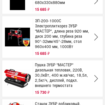
680х330х880мм
15 685
₽
ЭП-200-1000С
Электроплиткорез ЗУБР
"МАСТЕР", длина реза 920 мм,
диск 200 мм, глубина реза
90°-32мм/45°-28мм, стол
960x400 мм, 1000Вт
15 685
₽
Пушка ЗУБР "МАСТЕР"
дизельная тепловая, 220В,
30,0кВт, 400 м.кв/час, 18,5л,
2,5кг/ч, дисплей, подкл.
внешнего термостата
15 730
₽
Станок ЗУБР лобзиковый,