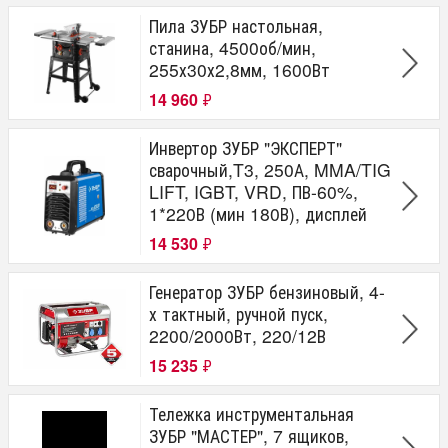
Пила ЗУБР настольная,
станина, 4500об/мин,
255х30х2,8мм, 1600Вт
14 960
₽
Инвертор ЗУБР "ЭКСПЕРТ"
сварочный,T3, 250А, MMA/TIG
LIFT, IGBT, VRD, ПВ-60%,
1*220В (мин 180В), дисплей
14 530
₽
Генератор ЗУБР бензиновый, 4-
х тактный, ручной пуск,
2200/2000Вт, 220/12В
15 235
₽
Тележка инструментальная
ЗУБР "МАСТЕР", 7 ящиков,