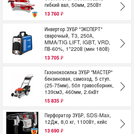
гибкий вал, 50мм, 250Вт
13 760
₽
Инвертор ЗУБР "ЭКСПЕРТ"
сварочный, T3, 250А,
MMA/TIG LIFT, IGBT, VRD,
ПВ-60%, 1*220В (мин 180В)
13 705
₽
Газонокосилка ЗУБР "МАСТЕР"
бензиновая, самоход, 5 ступ.
(25-75мм), 50л травосборник,
139см3, 460мм, 2.6кВт
15 835
₽
Перфоратор ЗУБР, SDS-Max,
12Дж, 8,0 кг, 1100Вт, кейс
13 690
₽