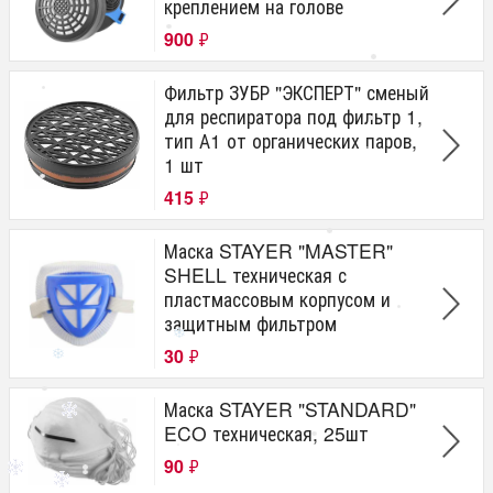
креплением на голове
900
₽
Фильтр ЗУБР "ЭКСПЕРТ" сменый
для респиратора под фильтр 1,
тип А1 от органических паров,
1 шт
415
₽
Маска STAYER "MASTER"
SHELL техническая с
пластмассовым корпусом и
защитным фильтром
30
₽
Маска STAYER "STANDARD"
ECO техническая, 25шт
90
₽