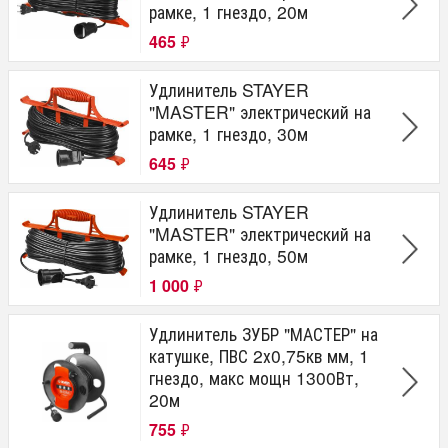
рамке, 1 гнездо, 20м
465
₽
Удлинитель STAYER
"MASTER" электрический на
рамке, 1 гнездо, 30м
645
₽
Удлинитель STAYER
"MASTER" электрический на
рамке, 1 гнездо, 50м
1 000
₽
Удлинитель ЗУБР "МАСТЕР" на
катушке, ПВС 2х0,75кв мм, 1
гнездо, макс мощн 1300Вт,
20м
755
₽