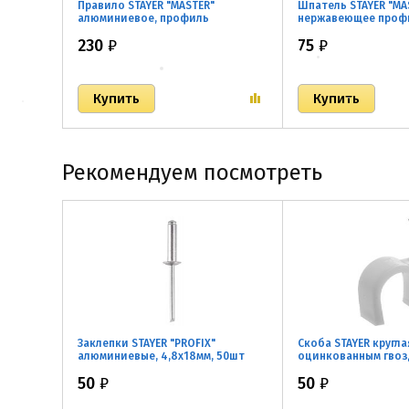
Правило STAYER "MASTER"
Шпатель STAYER "MA
алюминиевое, профиль
нержавеющее проф
"ДВУХВАТ", с ребром жесткости
полотно, 2к ручка
230
₽
75
₽
Рекомендуем посмотреть
Заклепки STAYER "PROFIX"
Скоба STAYER кругла
алюминиевые, 4,8х18мм, 50шт
оцинкованным гвоз
50
₽
50
₽