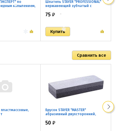
"ЭКСПЕРТ" по
Шпатель STAYER "PROFESSIONAL"
Лезвие S
бидным напылением,
нержавеющий зубчатый с
для скре
пластмассовой ручкой, 200мм, зуб
5шт
75
₽
40
₽
4х4мм
 пластмассовые,
Брусок STAYER "MASTER"
Бур STAY
шт
абразивный двухсторонний,
хвостови
150мм
50
₽
50
₽