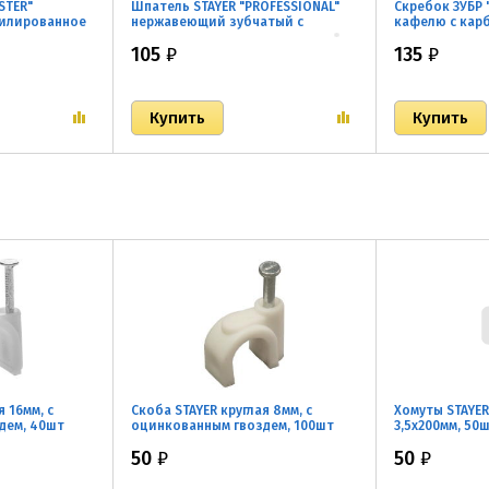
STER"
Шпатель STAYER "PROFESSIONAL"
Скребок ЗУБР 
илированное
нержавеющий зубчатый с
кафелю с кар
пластмассовой ручкой, 300мм, зуб
2 лезвия
105
₽
135
₽
8х8мм
я 16мм, с
Скоба STAYER круглая 8мм, с
Хомуты STAYER
дем, 40шт
оцинкованным гвоздем, 100шт
3,5х200мм, 50
50
₽
50
₽