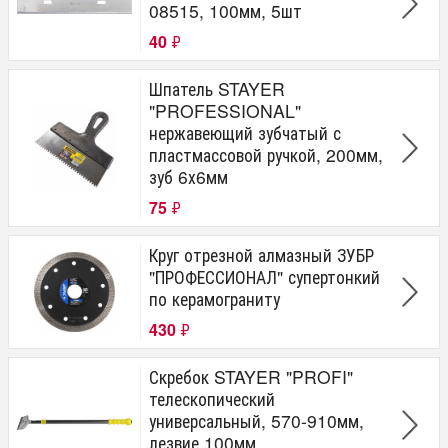
08515, 100мм, 5шт
40
₽
Шпатель STAYER
"PROFESSIONAL"
нержавеющий зубчатый с
пластмассовой ручкой, 200мм,
зуб 6х6мм
75
₽
Круг отрезной алмазный ЗУБР
"ПРОФЕССИОНАЛ" супертонкий
по керамограниту
430
₽
Скребок STAYER "PROFI"
телескопический
универсальный, 570-910мм,
лезвие 100мм