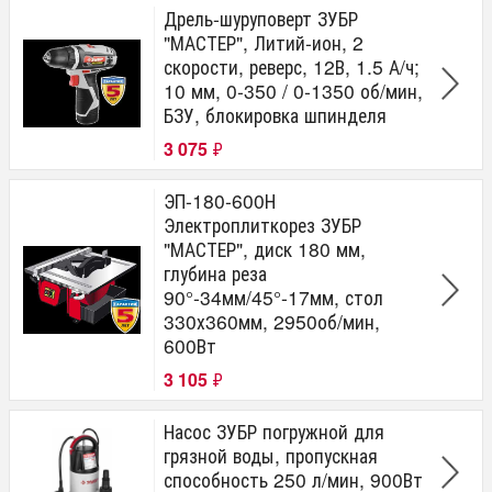
Дрель-шуруповерт ЗУБР
"МАСТЕР", Литий-ион, 2
скорости, реверс, 12В, 1.5 А/ч;
10 мм, 0-350 / 0-1350 об/мин,
БЗУ, блокировка шпинделя
3 075
₽
ЭП-180-600Н
Электроплиткорез ЗУБР
"МАСТЕР", диск 180 мм,
глубина реза
90°-34мм/45°-17мм, стол
330х360мм, 2950об/мин,
600Вт
3 105
₽
Насос ЗУБР погружной для
грязной воды, пропускная
способность 250 л/мин, 900Вт