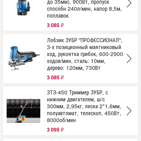
до 35мм), 900Вт, пропуск
способн 240л/мин, напор 8,5м,
поплавок
3 085
₽
Лобзик ЗУБР "ПРОФЕССИОНАЛ",
3-х позиционный маятниковый
ход, рукоятка грибок, 600-2900
ходов/мин, сталь: 10мм,
дерево: 120мм, 730Вт
3 085
₽
ЗТЭ-450 Триммер ЗУБР, с
нижним двигателем, ш/с
300мм, 2,95кг, леска 2*1,6мм,
полуавтомат, телескоп, 450Вт,
8000об/мин
3 095
₽