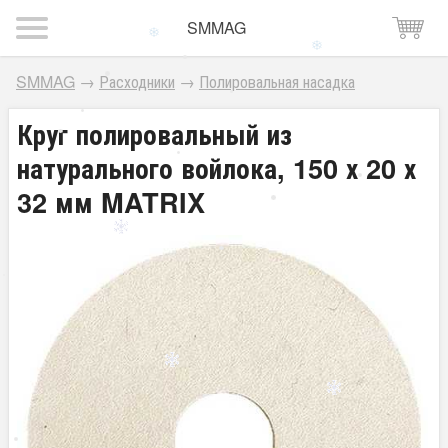
SMMAG
SMMAG
→
Расходники
→
Полировальная насадка
Круг полировальный из
натурального войлока, 150 х 20 х
32 мм MATRIX