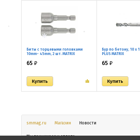
Биты с торцевыми головками
Бур по бетону, 10 x 
10mm- 45mm, 2 шт. MATRIX
PLUS MATRIX
65
₽
65
₽
smmag.ru
Магазин
Новости
Мы принимаем к оплате