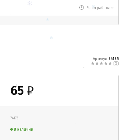
Часы работы
Артикул
74175
0
65
₽
74175
В наличии