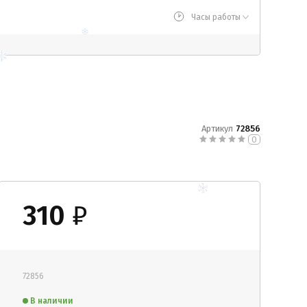
Часы работы
Артикул
72856
0
310
₽
72856
В наличии