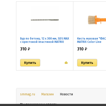
Бур по бетону, 12 х 300 мм, SDS MAX
Кисть маховая "ФАС
c крестовой пластиной MATRIX
MATRIX Color Line
310
₽
310
₽
smmag.ru
Магазин
Новости
Мы принимаем к оплате