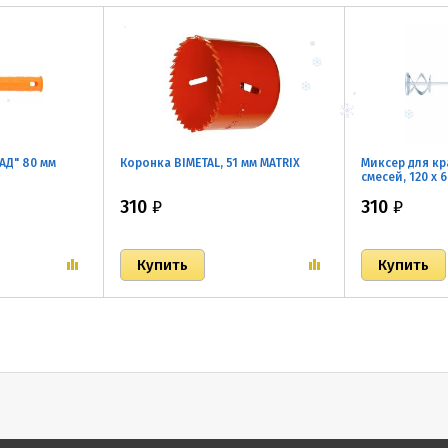
АД" 80 мм
Коронка BIMETAL, 51 мм MATRIX
Миксер для кр
смесей, 120 х 
оцинкованный
310
₽
310
₽
Plus MATRIX