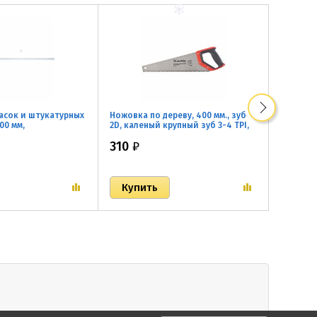
асок и штукатурных
Ножовка по дереву, 400 мм., зуб
Паяльни
600 мм,
2D, каленый крупный зуб 3-4 TPI,
рукоятк
, хвостовик SDS
двухкомпонентная рукоятка
долгове
310
₽
310
₽
MATRIX MASTER
покрыти