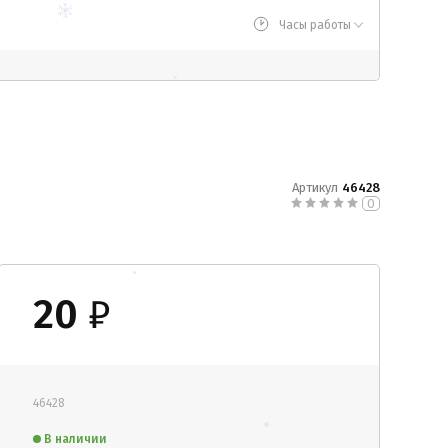
Часы работы
Артикул
46428
0
20
₽
46428
В наличии