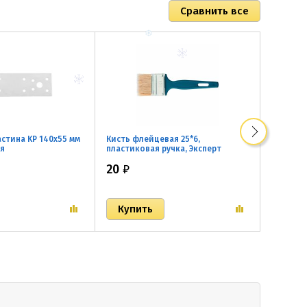
стина KP 140x55 мм
Кисть флейцевая 25*6,
Кисть ф
ия
пластиковая ручка, Эксперт
пластик
СИБРТЕХ
СИБРТЕХ
20
₽
20
₽