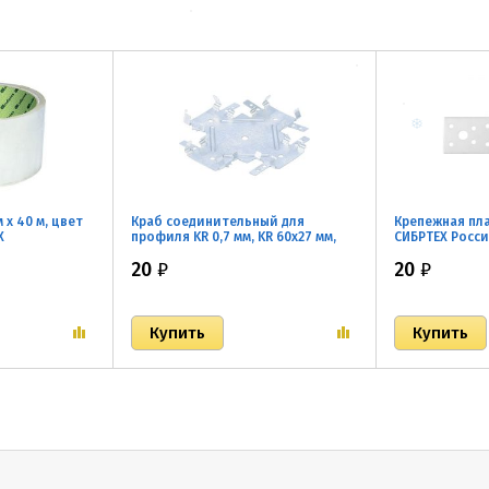
 х 40 м, цвет
Краб соединительный для
Крепежная пла
Х
профиля KR 0,7 мм, KR 60х27 мм,
СИБРТЕХ Росс
цинк СИБРТЕХ Россия
20
₽
20
₽