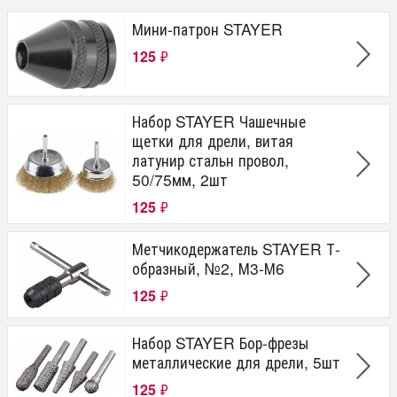
Мини-патрон STAYER
125
₽
Набор STAYER Чашечные
щетки для дрели, витая
латунир стальн провол,
50/75мм, 2шт
125
₽
Метчикодержатель STAYER Т-
образный, №2, М3-М6
125
₽
Набор STAYER Бор-фрезы
металлические для дрели, 5шт
125
₽