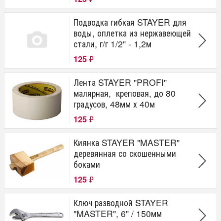
Подводка гибкая STAYER для
воды, оплетка из нержавеющей
стали, г/г 1/2" - 1,2м
125
₽
Лента STAYER "PROFI"
малярная, креповая, до 80
градусов, 48мм х 40м
125
₽
Киянка STAYER "MASTER"
деревянная со скошенными
боками
125
₽
Ключ разводной STAYER
"MASTER", 6" / 150мм