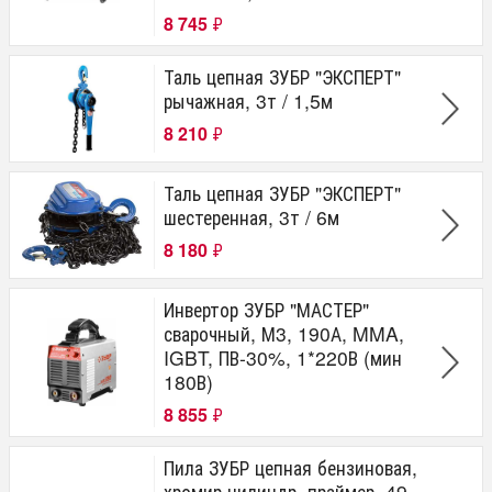
8 745
₽
Таль цепная ЗУБР "ЭКСПЕРТ"
рычажная, 3т / 1,5м
8 210
₽
Таль цепная ЗУБР "ЭКСПЕРТ"
шестеренная, 3т / 6м
8 180
₽
Инвертор ЗУБР "МАСТЕР"
сварочный, М3, 190А, MMA,
IGBT, ПВ-30%, 1*220В (мин
180В)
8 855
₽
Пила ЗУБР цепная бензиновая,
хромир цилиндр, праймер, 49