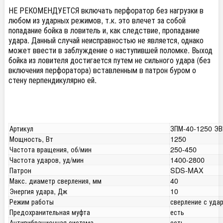
НЕ РЕКОМЕНДУЕТСЯ включать перфоратор без нагрузки в
любом из ударных режимов, т.к. это влечет за собой
попадание бойка в ловитель и, как следствие, пропадание
удара. Данный случай неисправностью не является, однако
может ввести в заблуждение о наступившей поломке. Выход
бойка из ловителя достигается путем не сильного удара (без
включения перфоратора) вставленным в патрон буром о
стену перпендикулярно ей.
Артикул
ЗПМ-40-1250 ЭВ
Мощность, Вт
1250
Частота вращения, об/мин
250-450
Частота ударов, уд/мин
1400-2800
Патрон
SDS-MAX
Макс. диаметр сверления, мм
40
Энергия удара, Дж
10
Режим работы
сверление с уда
Предохранительная муфта
есть
Антивибрационная система
есть