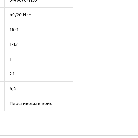
0-400/0-1150
40/20 Н ·м
16+1
1-13
1
2,1
4,4
Пластиковый кейс