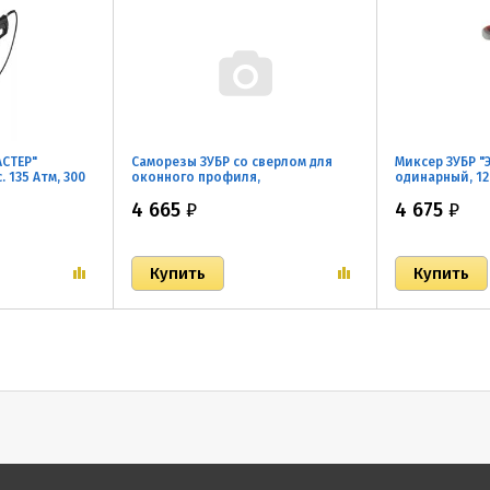
АСТЕР"
Саморезы ЗУБР со сверлом для
Миксер ЗУБР "
 135 Атм, 300
оконного профиля,
одинарный, 1
желтопассивированные, PH2,
4 665
₽
4 675
₽
3,9x22мм, ТФ0, 12500шт