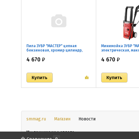
Пила ЗУБР "МАСТЕР" цепная
Минимойка ЗУБР "М
бензиновая, хромир цилиндр,
электрическая, макс.
праймер, 45см3(1,6 кВт), шина
л/ч, 1600 Вт, колеса
4 670
₽
4 670
₽
40см,10500об/мин
smmag.ru
Магазин
Новости
Мы принимаем к оплате