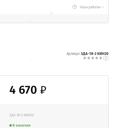
Часы работы
Артикул
ЗДА-18-2 КИН20
0
4 670
₽
ЗДА-18-2 КИН20
В наличии