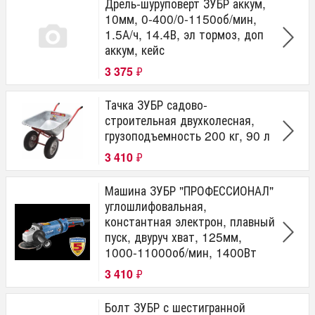
Дрель-шуруповерт ЗУБР аккум,
10мм, 0-400/0-1150об/мин,
1.5А/ч, 14.4В, эл тормоз, доп
аккум, кейс
3 375
₽
Тачка ЗУБР садово-
строительная двухколесная,
грузоподъемность 200 кг, 90 л
3 410
₽
Машина ЗУБР "ПРОФЕССИОНАЛ"
углошлифовальная,
константная электрон, плавный
пуск, двуруч хват, 125мм,
1000-11000об/мин, 1400Вт
3 410
₽
Болт ЗУБР с шестигранной