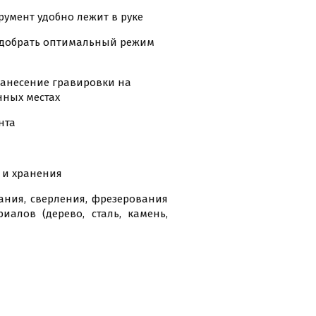
румент удобно лежит в руке
подобрать оптимальный режим
нанесение гравировки на
нных местах
нта
 и хранения
ния, сверления, фрезерования
алов (дерево, сталь, камень,