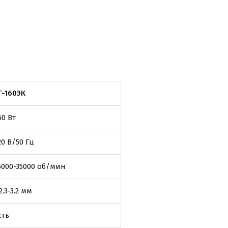
Г-160ЭК
60 Вт
20 В/50 Гц
5000-35000 об/мин
2.3-3.2 мм
сть