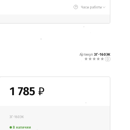
Часы работы
Артикул
ЗГ-160ЭК
0
1 785
₽
ЗГ-160ЭК
В наличии