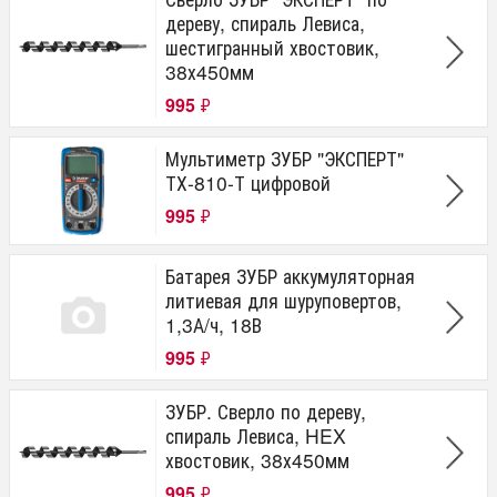
дереву, спираль Левиса,
шестигранный хвостовик,
38х450мм
995
₽
Мультиметр ЗУБР "ЭКСПЕРТ"
ТХ-810-Т цифровой
995
₽
Батарея ЗУБР аккумуляторная
литиевая для шуруповертов,
1,3А/ч, 18В
995
₽
ЗУБР. Сверло по дереву,
спираль Левиса, HEX
хвостовик, 38х450мм
995
₽