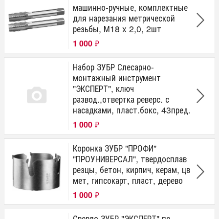
машинно-ручные, комплектные
для нарезания метрической
резьбы, М18 x 2,0, 2шт
1 000
₽
Набор ЗУБР Слесарно-
монтажный инструмент
"ЭКСПЕРТ", ключ
развод.,отвертка реверс. с
насадками, пласт.бокс, 43пред.
1 000
₽
Коронка ЗУБР "ПРОФИ"
"ПРОУНИВЕРСАЛ", твердосплав
резцы, бетон, кирпич, керам, цв
мет, гипсокарт, пласт, дерево
1 000
₽
Сверло ЗУБР "ЭКСПЕРТ" по