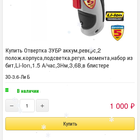
Купить Отвертка ЗУБР аккум,реверс,2
полож.корпуса,подсветка,регул. момента,набор из
бит,Li-Ion,1.5 А/час,3Нм,3,6В,в блистере
ЗО-3.6-Ли Б
В наличии
1 000
₽
−
+