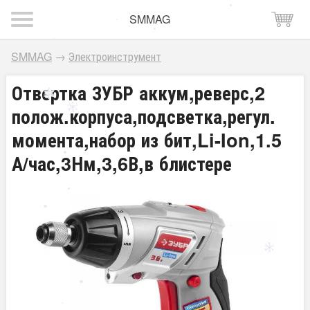
SMMAG
SMMAG
→
Электроинструмент
Отвертка ЗУБР аккум,реверс,2
полож.корпуса,подсветка,регул.
момента,набор из бит,Li-Ion,1.5
А/час,3Нм,3,6В,в блистере