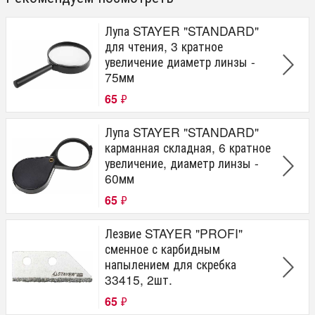
Лупа STAYER "STANDARD"
для чтения, 3 кратное
увеличение диаметр линзы -
75мм
65
₽
Лупа STAYER "STANDARD"
карманная складная, 6 кратное
увеличение, диаметр линзы -
60мм
65
₽
Лезвие STAYER "PROFI"
сменное с карбидным
напылением для скребка
33415, 2шт.
65
₽