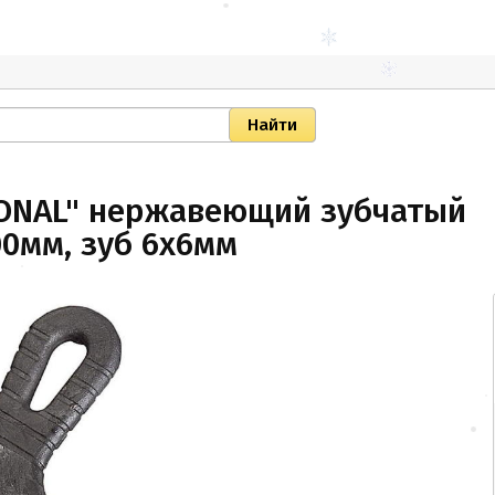
IONAL" нержавеющий зубчатый
00мм, зуб 6х6мм