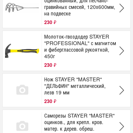
оцинкованный, для песчано-
гравийных смесей, 120х600мм,
на подвеске
230
₽
Молоток-гвоздодер STAYER
"PROFESSIONAL" с магнитом
и фиберглассовой рукояткой,
450г
230
₽
Нож STAYER "MASTER"
"ДЕЛЬФИН" металлический,
лезв 19 мм
230
₽
Саморезы STAYER "MASTER"
оцинков., для крепл. кров.
матер. к дерев. обреш.