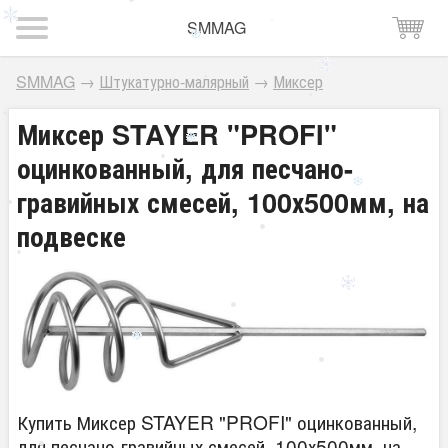
SMMAG
SMMAG
→
Штукатурно-малярный
→
Миксер
Миксер STAYER "PROFI"
оцинкованный, для песчано-
гравийных смесей, 100х500мм, на
подвеске
Купить Миксер STAYER "PROFI" оцинкованный,
для песчано-гравийных смесей, 100х500мм, на