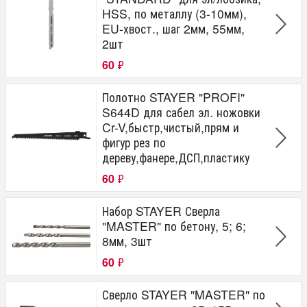
HSS, по металлу (3-10мм),
EU-хвост., шаг 2мм, 55мм,
2шт
60
₽
Полотно STAYER "PROFI"
S644D для сабел эл. ножовки
Cr-V,быстр,чистый,прям и
фигур рез по
дереву,фанере,ДСП,пластику
60
₽
Набор STAYER Сверла
"MASTER" по бетону, 5; 6;
8мм, 3шт
60
₽
Сверло STAYER "MASTER" по