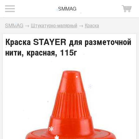
SMMAG
SMMAG
→
Штукатурно-малярный
→
Краска
Краска STAYER для разметочной
нити, красная, 115г