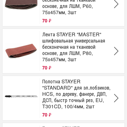
основе, для ЛШМ, P60,
75х457мм, 3шт
70
₽
Лента STAYER "MASTER"
шлифовальная универсальная
бесконечная на тканевой
основе, для ЛШМ, P80,
75х457мм, 3шт
70
₽
Полотна STAYER
"STANDARD" для эл.лобзиков,
HCS, по дереву, фанере, ДВП,
ДСП, быстр точный рез, EU,
T301CD, 100/4мм, 2шт
70
₽