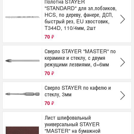
Полотна STAYER
"STANDARD" для эл.лобзиков,
HCS, по дереву, фанере, ДСП,
быстрый рез, EU хвостовик,
T344D, 110/4мм, 2шт
70
₽
Сверло STAYER "MASTER" по
керамике и стеклу, с двумя
режущими лезвиями, d=6мм
70
₽
Сверло STAYER по кафелю и
стеклу, 3мм
70
₽
Лист шлифовальный
универсальный STAYER
"MASTER" на бумажной