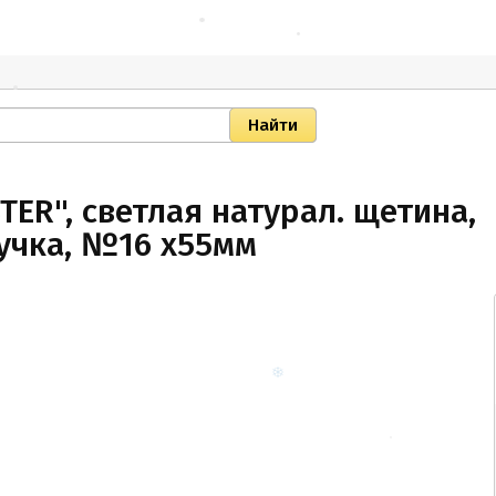
TER", светлая натурал. щетина,
ручка, №16 x55мм