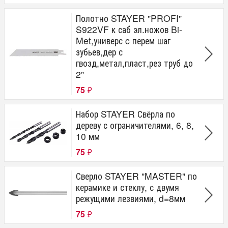
Полотно STAYER "PROFI"
S922VF к саб эл.ножов Bi-
Met,универс c перем шаг
зубьев,дер с
гвозд,метал,пласт,рез труб до
2"
75
₽
Набор STAYER Свёрла по
дереву с ограничителями, 6, 8,
10 мм
75
₽
Сверло STAYER "MASTER" по
керамике и стеклу, с двумя
режущими лезвиями, d=8мм
75
₽