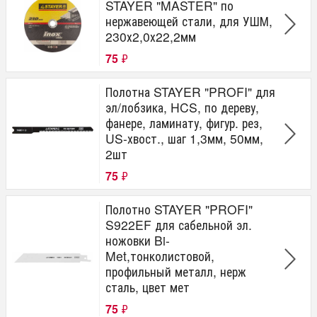
STAYER "MASTER" по
нержавеющей стали, для УШМ,
230х2,0х22,2мм
75
₽
Полотна STAYER "PROFI" для
эл/лобзика, HCS, по дереву,
фанере, ламинату, фигур. рез,
US-хвост., шаг 1,3мм, 50мм,
2шт
75
₽
Полотно STAYER "PROFI"
S922EF для сабельной эл.
ножовки Bi-
Met,тонколистовой,
профильный металл, нерж
сталь, цвет мет
75
₽