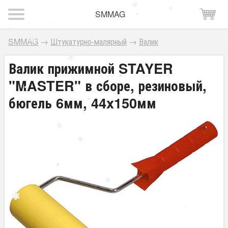
SMMAG
SMMAG
→
Штукатурно-малярный
→
Валик
Валик прижимной STAYER
"MASTER" в сборе, резиновый,
бюгель 6мм, 44x150мм