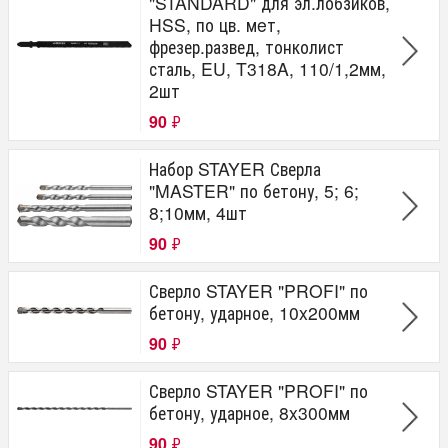
"STANDARD" для эл.лобзиков,
HSS, по цв. мeт,
фрезер.развед, тонколист
сталь, EU, T318A, 110/1,2мм,
2шт
90
₽
Набор STAYER Сверла
"MASTER" по бетону, 5; 6;
8;10мм, 4шт
90
₽
Сверло STAYER "PROFI" по
бетону, ударное, 10x200мм
90
₽
Сверло STAYER "PROFI" по
бетону, ударное, 8x300мм
90
₽