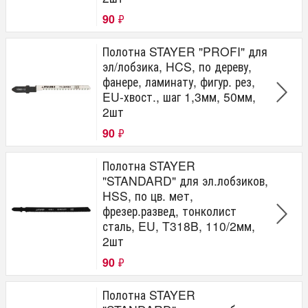
90
₽
Полотна STAYER "PROFI" для
эл/лобзика, HCS, по дереву,
фанере, ламинату, фигур. рез,
EU-хвост., шаг 1,3мм, 50мм,
2шт
90
₽
Полотна STAYER
"STANDARD" для эл.лобзиков,
HSS, по цв. мeт,
фрезер.развед, тонколист
сталь, EU, T318B, 110/2мм,
2шт
90
₽
Полотна STAYER