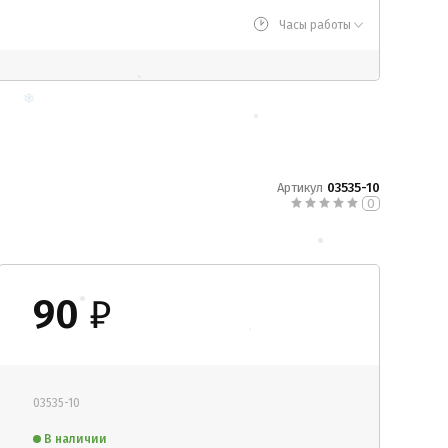
Часы работы
Артикул
03535-10
0
90
₽
03535-10
В наличии