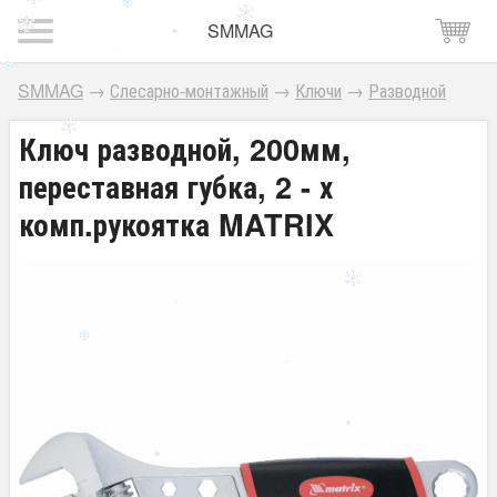
SMMAG
SMMAG
→
Слесарно-монтажный
→
Ключи
→
Разводной
Ключ разводной, 200мм,
переставная губка, 2 - х
комп.рукоятка MATRIX