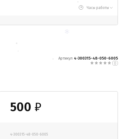
Часы работы
Артикул
4-300315-48-050-6005
0
500
₽
4-300315-48-050-6005