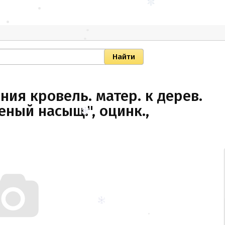
ия кровель. матер. к дерев.
еный насыщ.", оцинк.,