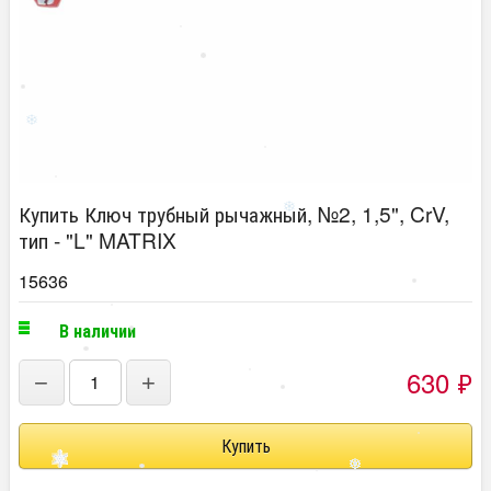
Купить Ключ трубный рычажный, №2, 1,5", CrV,
тип - "L" MATRIX
15636
В наличии
630
₽
−
+