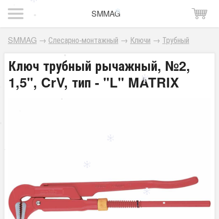
SMMAG
SMMAG
→
Слесарно-монтажный
→
Ключи
→
Трубный
Ключ трубный рычажный, №2,
1,5", CrV, тип - "L" MATRIX